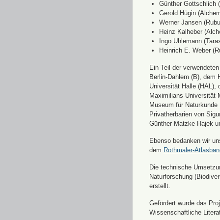
Günther Gottschlich 
Gerold Hügin (Alchemi
Werner Jansen (Rubu
Heinz Kalheber (Alch
Ingo Uhlemann (Tara
Heinrich E. Weber (R
Ein Teil der verwendete
Berlin-Dahlem (B), dem H
Universität Halle (HAL)
Maximilians-Universität
Museum für Naturkunde 
Privatherbarien von Sigu
Günther Matzke-Hajek un
Ebenso bedanken wir uns 
dem
Rothmaler-Atlasba
Die technische Umsetzung
Naturforschung (Biodiver
erstellt.
Gefördert wurde das Pr
Wissenschaftliche Liter