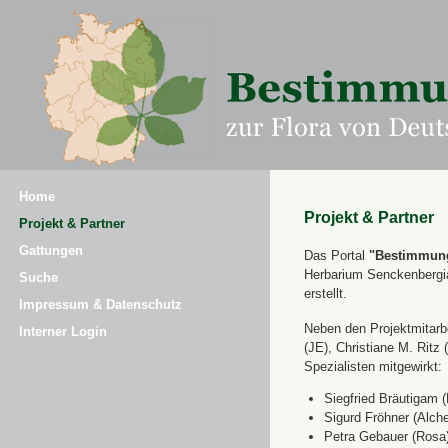
Home
Projekt & Partner
Projekt & Partner
Gattungen
Das Portal
"Bestimmung
Herbarium Senckenbergi
Suche
erstellt.
Impressum & Datenschutz
Neben den Projektmitarbe
Interner Login
(JE), Christiane M. Ri
Spezialisten mitgewirkt:
Siegfried Bräutigam (
Sigurd Fröhner (Alche
Petra Gebauer (Rosa