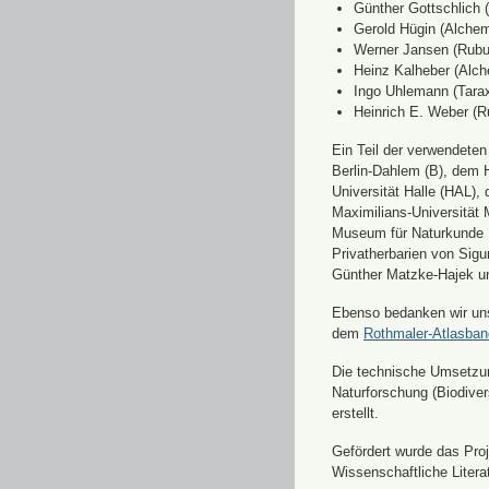
Günther Gottschlich 
Gerold Hügin (Alchemi
Werner Jansen (Rubu
Heinz Kalheber (Alch
Ingo Uhlemann (Tara
Heinrich E. Weber (R
Ein Teil der verwendete
Berlin-Dahlem (B), dem H
Universität Halle (HAL)
Maximilians-Universität
Museum für Naturkunde 
Privatherbarien von Sigu
Günther Matzke-Hajek un
Ebenso bedanken wir uns 
dem
Rothmaler-Atlasba
Die technische Umsetzung
Naturforschung (Biodiver
erstellt.
Gefördert wurde das Pr
Wissenschaftliche Liter