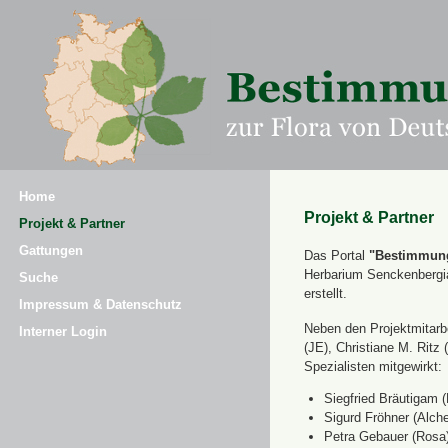
Home
Projekt & Partner
Projekt & Partner
Gattungen
Das Portal
"Bestimmung
Herbarium Senckenbergi
Suche
erstellt.
Impressum & Datenschutz
Neben den Projektmitarbe
Interner Login
(JE), Christiane M. Ri
Spezialisten mitgewirkt:
Siegfried Bräutigam (
Sigurd Fröhner (Alche
Petra Gebauer (Rosa