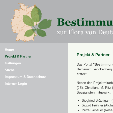
Home
Projekt & Partner
Projekt & Partner
Gattungen
Das Portal
"Bestimmung
Herbarium Senckenbergi
Suche
erstellt.
Impressum & Datenschutz
Neben den Projektmitarbe
Interner Login
(JE), Christiane M. Ri
Spezialisten mitgewirkt:
Siegfried Bräutigam (
Sigurd Fröhner (Alche
Petra Gebauer (Rosa