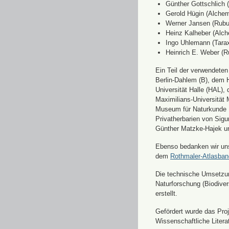
Günther Gottschlich 
Gerold Hügin (Alchemi
Werner Jansen (Rubu
Heinz Kalheber (Alch
Ingo Uhlemann (Tara
Heinrich E. Weber (R
Ein Teil der verwendete
Berlin-Dahlem (B), dem H
Universität Halle (HAL)
Maximilians-Universität
Museum für Naturkunde 
Privatherbarien von Sigu
Günther Matzke-Hajek un
Ebenso bedanken wir uns 
dem
Rothmaler-Atlasba
Die technische Umsetzung
Naturforschung (Biodiver
erstellt.
Gefördert wurde das Pr
Wissenschaftliche Liter