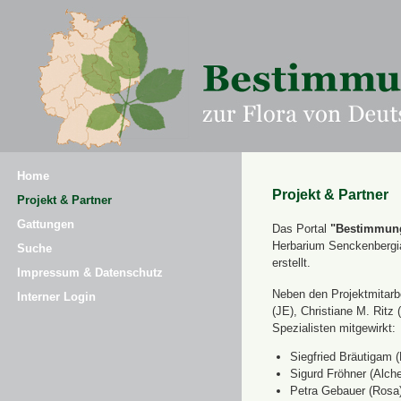
Home
Projekt & Partner
Projekt & Partner
Gattungen
Das Portal
"Bestimmung
Herbarium Senckenbergi
Suche
erstellt.
Impressum & Datenschutz
Neben den Projektmitarbe
Interner Login
(JE), Christiane M. Ri
Spezialisten mitgewirkt:
Siegfried Bräutigam (
Sigurd Fröhner (Alche
Petra Gebauer (Rosa