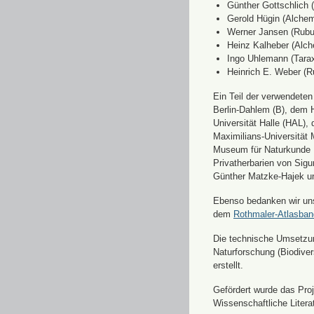
Günther Gottschlich 
Gerold Hügin (Alchemi
Werner Jansen (Rubu
Heinz Kalheber (Alch
Ingo Uhlemann (Tara
Heinrich E. Weber (R
Ein Teil der verwendete
Berlin-Dahlem (B), dem H
Universität Halle (HAL)
Maximilians-Universität
Museum für Naturkunde 
Privatherbarien von Sigu
Günther Matzke-Hajek un
Ebenso bedanken wir uns 
dem
Rothmaler-Atlasba
Die technische Umsetzung
Naturforschung (Biodiver
erstellt.
Gefördert wurde das Pr
Wissenschaftliche Liter