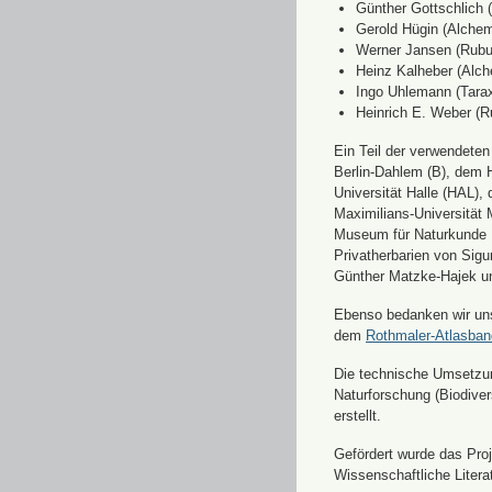
Günther Gottschlich 
Gerold Hügin (Alchemi
Werner Jansen (Rubu
Heinz Kalheber (Alch
Ingo Uhlemann (Tara
Heinrich E. Weber (R
Ein Teil der verwendete
Berlin-Dahlem (B), dem H
Universität Halle (HAL)
Maximilians-Universität
Museum für Naturkunde 
Privatherbarien von Sigu
Günther Matzke-Hajek un
Ebenso bedanken wir uns 
dem
Rothmaler-Atlasba
Die technische Umsetzung
Naturforschung (Biodiver
erstellt.
Gefördert wurde das Pr
Wissenschaftliche Liter