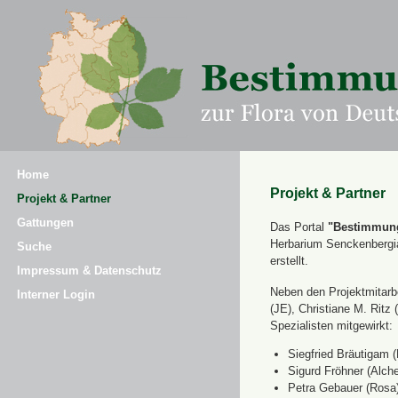
Home
Projekt & Partner
Projekt & Partner
Gattungen
Das Portal
"Bestimmung
Herbarium Senckenbergi
Suche
erstellt.
Impressum & Datenschutz
Neben den Projektmitarbe
Interner Login
(JE), Christiane M. Ri
Spezialisten mitgewirkt:
Siegfried Bräutigam (
Sigurd Fröhner (Alche
Petra Gebauer (Rosa