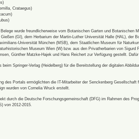
s)
emilla, Crataegus)
xacum)
ubus)
n Belege wurde freundlicherweise vom Botanischen Garten und Botanischen 
ät Gießen (GI), dem Herbarium der Martin-Luther Universität Halle (HAL), d
ximilians-Universität München (MSB), dem Staatlichen Museum für Naturku
urhistorischen Museum Wien (W) bzw. aus den Privatherbarien von Sigurd Frö
nsen, Günther Matzke-Hajek und Hans Reichert zur Verfügung gestellt. Dafür
beim Springer-Verlag (Heidelberg) für die Bereitstellung der digitalen Abbi
 des Portals ermöglichten die IT-Mitarbeiter der Senckenberg Gesellschaft fü
ign wurden von Cornelia Wruck erstellt.
jekt durch die Deutsche Forschungsgemeinschaft (DFG) im Rahmen des Prog
S) von 2012-2015.