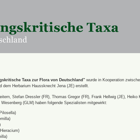
skritische Taxa zur Flora von Deutschland"
wurde in Kooperation zwisch
nd dem Herbarium Haussknecht Jena (JE) erstellt.
itern, Stefan Dressler (FR), Thomas Gregor (FR), Frank Hellwig (JE), Heiko 
Wesenberg (GLM) haben folgende Spezialisten mitgewirkt:
Pilosella)
milla)
)
(Hieracium)
lla)