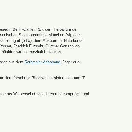
Museum Berlin-Dahlem (B), dem Herbarium der
er Botanischen Staatssammlung München (M), dem
nde Stuttgart (STU), dem Museum für Naturkunde
hner, Friedrich Fürnrohr, Günther Gottschlich,
 möchten wir uns herzlich bedanken.
ldungen aus dem
Rothmaler-Atlasband
(Jäger et al.
r Naturforschung (Biodiversitätsinformatik und IT-
ramms Wissenschaftliche Literaturversorgungs- und