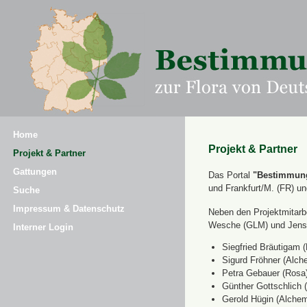
Home
Projekt & Partner
Projekt & Partner
Gattungen
Das Portal
"Bestimmung
und Frankfurt/M. (FR) u
Suche
Impressum & Datenschutz
Neben den Projektmitarbe
Wesche (GLM) und Jens 
Interner Login
Siegfried Bräutigam (
Sigurd Fröhner (Alche
Petra Gebauer (Rosa
Günther Gottschlich 
Gerold Hügin (Alchemi