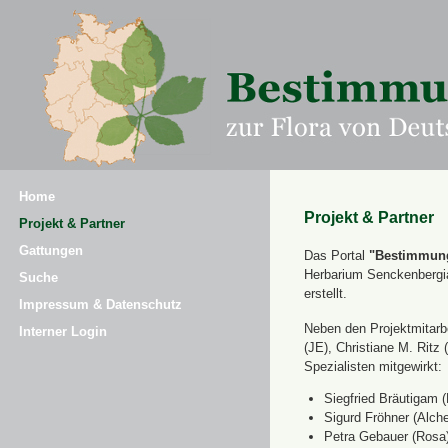
Home
Projekt & Partner
Projekt & Partner
Gattungen
Das Portal
"Bestimmung
Herbarium Senckenbergi
Suche
erstellt.
Impressum & Datenschutz
Neben den Projektmitarbe
Interner Login
(JE), Christiane M. Ri
Spezialisten mitgewirkt:
Siegfried Bräutigam (
Sigurd Fröhner (Alche
Petra Gebauer (Rosa