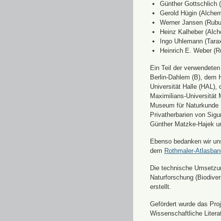
Günther Gottschlich 
Gerold Hügin (Alchemi
Werner Jansen (Rubu
Heinz Kalheber (Alch
Ingo Uhlemann (Tara
Heinrich E. Weber (R
Ein Teil der verwendete
Berlin-Dahlem (B), dem H
Universität Halle (HAL)
Maximilians-Universität
Museum für Naturkunde 
Privatherbarien von Sigu
Günther Matzke-Hajek un
Ebenso bedanken wir uns 
dem
Rothmaler-Atlasba
Die technische Umsetzung
Naturforschung (Biodiver
erstellt.
Gefördert wurde das Pr
Wissenschaftliche Liter