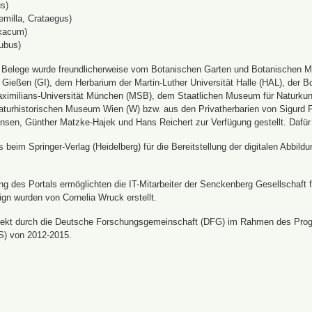
s)
emilla, Crataegus)
xacum)
ubus)
n Belege wurde freundlicherweise vom Botanischen Garten und Botanischen 
ät Gießen (GI), dem Herbarium der Martin-Luther Universität Halle (HAL), d
ximilians-Universität München (MSB), dem Staatlichen Museum für Naturku
urhistorischen Museum Wien (W) bzw. aus den Privatherbarien von Sigurd Frö
nsen, Günther Matzke-Hajek und Hans Reichert zur Verfügung gestellt. Dafür
beim Springer-Verlag (Heidelberg) für die Bereitstellung der digitalen Abbi
 des Portals ermöglichten die IT-Mitarbeiter der Senckenberg Gesellschaft fü
ign wurden von Cornelia Wruck erstellt.
jekt durch die Deutsche Forschungsgemeinschaft (DFG) im Rahmen des Prog
S) von 2012-2015.