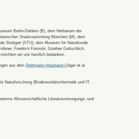
Museum Berlin-Dahlem (B), dem Herbarium der
er Botanischen Staatssammlung München (M), dem
nde Stuttgart (STU), dem Museum für Naturkunde
hner, Friedrich Fürnrohr, Günther Gottschlich,
 möchten wir uns herzlich bedanken.
ldungen aus dem
Rothmaler-Atlasband
(Jäger et al.
r Naturforschung (Biodiversitätsinformatik und IT-
ramms Wissenschaftliche Literaturversorgungs- und