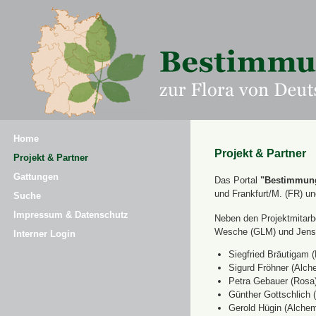
Home
Projekt & Partner
Projekt & Partner
Gattungen
Das Portal
"Bestimmung
und Frankfurt/M. (FR) u
Suche
Impressum & Datenschutz
Neben den Projektmitarbe
Wesche (GLM) und Jens 
Interner Login
Siegfried Bräutigam (
Sigurd Fröhner (Alche
Petra Gebauer (Rosa
Günther Gottschlich 
Gerold Hügin (Alchemi