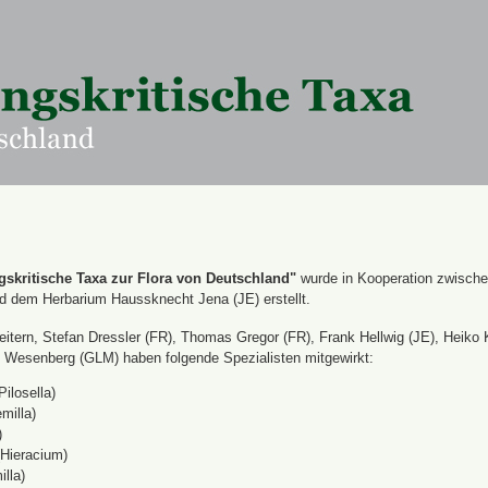
skritische Taxa zur Flora von Deutschland"
wurde in Kooperation zwisch
nd dem Herbarium Haussknecht Jena (JE) erstellt.
itern, Stefan Dressler (FR), Thomas Gregor (FR), Frank Hellwig (JE), Heiko 
Wesenberg (GLM) haben folgende Spezialisten mitgewirkt:
Pilosella)
milla)
)
(Hieracium)
lla)