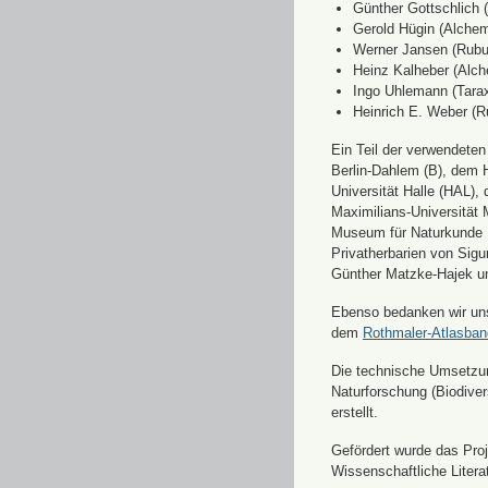
Günther Gottschlich 
Gerold Hügin (Alchemi
Werner Jansen (Rubu
Heinz Kalheber (Alch
Ingo Uhlemann (Tara
Heinrich E. Weber (R
Ein Teil der verwendete
Berlin-Dahlem (B), dem H
Universität Halle (HAL)
Maximilians-Universität
Museum für Naturkunde 
Privatherbarien von Sigu
Günther Matzke-Hajek un
Ebenso bedanken wir uns 
dem
Rothmaler-Atlasba
Die technische Umsetzung
Naturforschung (Biodiver
erstellt.
Gefördert wurde das Pr
Wissenschaftliche Liter