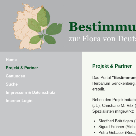
Home
Projekt & Partner
Projekt & Partner
Gattungen
Das Portal
"Bestimmung
Herbarium Senckenbergi
Suche
erstellt.
Impressum & Datenschutz
Neben den Projektmitarbe
Interner Login
(JE), Christiane M. Ri
Spezialisten mitgewirkt:
Siegfried Bräutigam (
Sigurd Fröhner (Alche
Petra Gebauer (Rosa