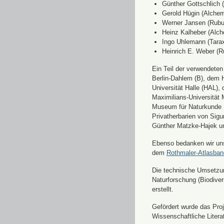
Günther Gottschlich 
Gerold Hügin (Alchemi
Werner Jansen (Rubu
Heinz Kalheber (Alch
Ingo Uhlemann (Tara
Heinrich E. Weber (R
Ein Teil der verwendete
Berlin-Dahlem (B), dem H
Universität Halle (HAL)
Maximilians-Universität
Museum für Naturkunde 
Privatherbarien von Sigu
Günther Matzke-Hajek un
Ebenso bedanken wir uns 
dem
Rothmaler-Atlasba
Die technische Umsetzung
Naturforschung (Biodiver
erstellt.
Gefördert wurde das Pr
Wissenschaftliche Liter