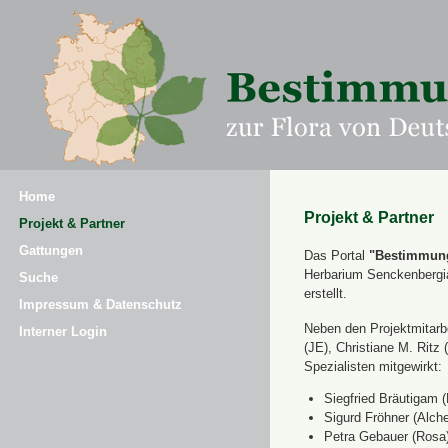
Home
Projekt & Partner
Projekt & Partner
Gattungen
Das Portal
"Bestimmung
Herbarium Senckenbergi
Suche
erstellt.
Impressum & Datenschutz
Neben den Projektmitarbe
Interner Login
(JE), Christiane M. Ri
Spezialisten mitgewirkt:
Siegfried Bräutigam (
Sigurd Fröhner (Alche
Petra Gebauer (Rosa