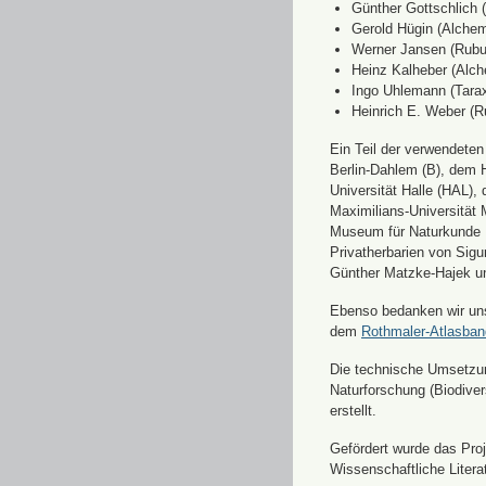
Günther Gottschlich 
Gerold Hügin (Alchemi
Werner Jansen (Rubu
Heinz Kalheber (Alch
Ingo Uhlemann (Tara
Heinrich E. Weber (R
Ein Teil der verwendete
Berlin-Dahlem (B), dem H
Universität Halle (HAL)
Maximilians-Universität
Museum für Naturkunde 
Privatherbarien von Sigu
Günther Matzke-Hajek un
Ebenso bedanken wir uns 
dem
Rothmaler-Atlasba
Die technische Umsetzung
Naturforschung (Biodiver
erstellt.
Gefördert wurde das Pr
Wissenschaftliche Liter