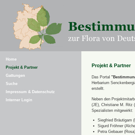
Home
Projekt & Partner
Projekt & Partner
Gattungen
Das Portal
"Bestimmung
Herbarium Senckenbergi
Suche
erstellt.
Impressum & Datenschutz
Neben den Projektmitarbe
Interner Login
(JE), Christiane M. Ri
Spezialisten mitgewirkt:
Siegfried Bräutigam (
Sigurd Fröhner (Alche
Petra Gebauer (Rosa