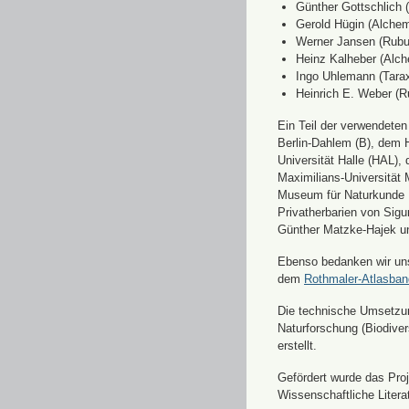
Günther Gottschlich 
Gerold Hügin (Alchemi
Werner Jansen (Rubu
Heinz Kalheber (Alch
Ingo Uhlemann (Tara
Heinrich E. Weber (R
Ein Teil der verwendete
Berlin-Dahlem (B), dem H
Universität Halle (HAL)
Maximilians-Universität
Museum für Naturkunde 
Privatherbarien von Sigu
Günther Matzke-Hajek un
Ebenso bedanken wir uns 
dem
Rothmaler-Atlasba
Die technische Umsetzung
Naturforschung (Biodiver
erstellt.
Gefördert wurde das Pr
Wissenschaftliche Liter