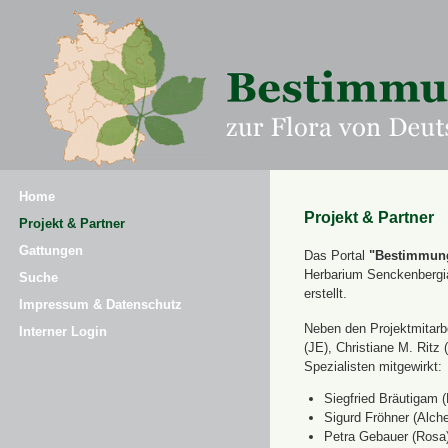
Home
Projekt & Partner
Projekt & Partner
Gattungen
Das Portal
"Bestimmung
Herbarium Senckenbergi
Suche
erstellt.
Impressum & Datenschutz
Neben den Projektmitarbe
Interner Login
(JE), Christiane M. Ri
Spezialisten mitgewirkt:
Siegfried Bräutigam (
Sigurd Fröhner (Alche
Petra Gebauer (Rosa