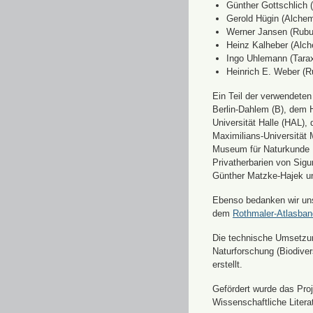
Günther Gottschlich 
Gerold Hügin (Alchemi
Werner Jansen (Rubu
Heinz Kalheber (Alch
Ingo Uhlemann (Tara
Heinrich E. Weber (R
Ein Teil der verwendete
Berlin-Dahlem (B), dem H
Universität Halle (HAL)
Maximilians-Universität
Museum für Naturkunde 
Privatherbarien von Sigu
Günther Matzke-Hajek un
Ebenso bedanken wir uns 
dem
Rothmaler-Atlasba
Die technische Umsetzung
Naturforschung (Biodiver
erstellt.
Gefördert wurde das Pr
Wissenschaftliche Liter