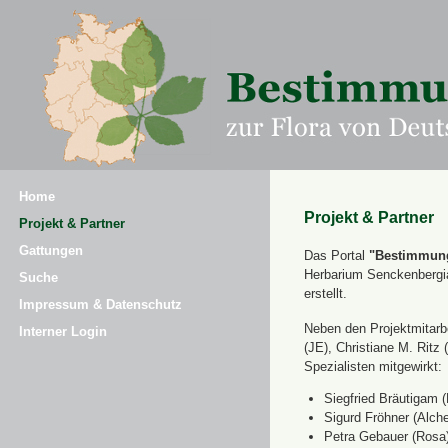
Home
Projekt & Partner
Projekt & Partner
Gattungen
Das Portal
"Bestimmung
Herbarium Senckenbergi
Suche
erstellt.
Impressum & Datenschutz
Neben den Projektmitarbe
Interner Login
(JE), Christiane M. Ri
Spezialisten mitgewirkt:
Siegfried Bräutigam (
Sigurd Fröhner (Alche
Petra Gebauer (Rosa