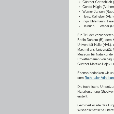
Günther Gottschlich 
Gerold Hügin (Alchemi
Werner Jansen (Rubu
Heinz Kalheber (Alch
Ingo Uhlemann (Tara
Heinrich E. Weber (R
Ein Teil der verwendete
Berlin-Dahlem (B), dem H
Universität Halle (HAL)
Maximilians-Universität
Museum für Naturkunde 
Privatherbarien von Sigu
Günther Matzke-Hajek un
Ebenso bedanken wir uns 
dem
Rothmaler-Atlasba
Die technische Umsetzung
Naturforschung (Biodiver
erstellt.
Gefördert wurde das Pr
Wissenschaftliche Liter