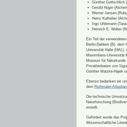
Günther Gottschlich 
Gerold Hügin (Alchemi
Werner Jansen (Rubu
Heinz Kalheber (Alch
Ingo Uhlemann (Tara
Heinrich E. Weber (R
Ein Teil der verwendete
Berlin-Dahlem (B), dem H
Universität Halle (HAL)
Maximilians-Universität
Museum für Naturkunde 
Privatherbarien von Sigu
Günther Matzke-Hajek un
Ebenso bedanken wir uns 
dem
Rothmaler-Atlasba
Die technische Umsetzung
Naturforschung (Biodiver
erstellt.
Gefördert wurde das Pr
Wissenschaftliche Liter