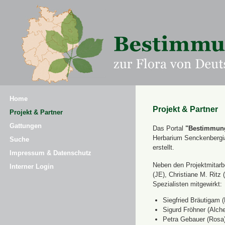
Home
Projekt & Partner
Projekt & Partner
Gattungen
Das Portal
"Bestimmung
Herbarium Senckenbergi
Suche
erstellt.
Impressum & Datenschutz
Neben den Projektmitarbe
Interner Login
(JE), Christiane M. Ri
Spezialisten mitgewirkt:
Siegfried Bräutigam (
Sigurd Fröhner (Alche
Petra Gebauer (Rosa