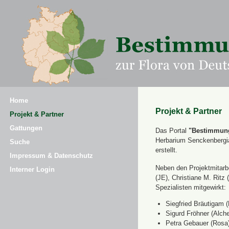
Home
Projekt & Partner
Projekt & Partner
Gattungen
Das Portal
"Bestimmung
Herbarium Senckenbergi
Suche
erstellt.
Impressum & Datenschutz
Neben den Projektmitarbe
Interner Login
(JE), Christiane M. Ri
Spezialisten mitgewirkt:
Siegfried Bräutigam (
Sigurd Fröhner (Alche
Petra Gebauer (Rosa