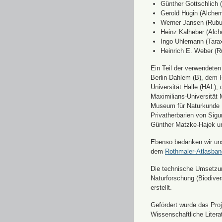
Günther Gottschlich 
Gerold Hügin (Alchemi
Werner Jansen (Rubu
Heinz Kalheber (Alch
Ingo Uhlemann (Tara
Heinrich E. Weber (R
Ein Teil der verwendete
Berlin-Dahlem (B), dem H
Universität Halle (HAL)
Maximilians-Universität
Museum für Naturkunde 
Privatherbarien von Sigu
Günther Matzke-Hajek un
Ebenso bedanken wir uns 
dem
Rothmaler-Atlasba
Die technische Umsetzung
Naturforschung (Biodiver
erstellt.
Gefördert wurde das Pr
Wissenschaftliche Liter