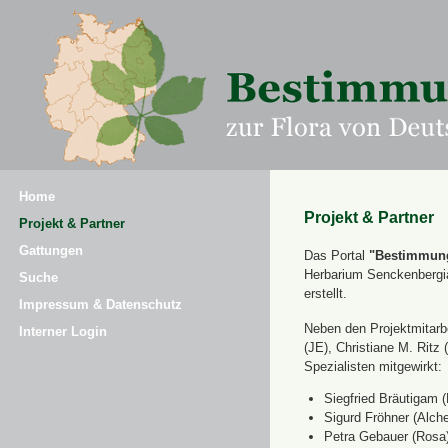
Home
Projekt & Partner
Projekt & Partner
Gattungen
Das Portal
"Bestimmung
Herbarium Senckenbergi
Suche
erstellt.
Impressum & Datenschutz
Neben den Projektmitarbe
Interner Login
(JE), Christiane M. Ri
Spezialisten mitgewirkt:
Siegfried Bräutigam (
Sigurd Fröhner (Alche
Petra Gebauer (Rosa