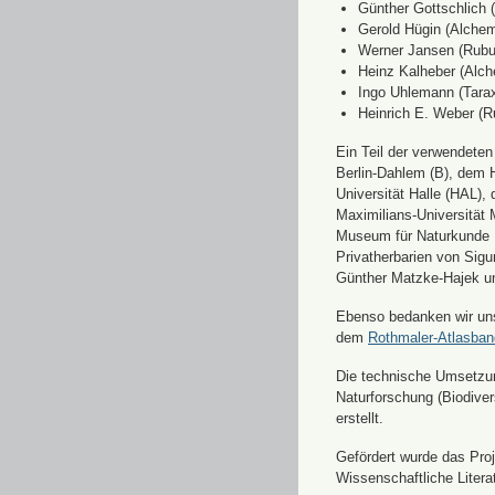
Günther Gottschlich 
Gerold Hügin (Alchemi
Werner Jansen (Rubu
Heinz Kalheber (Alch
Ingo Uhlemann (Tara
Heinrich E. Weber (R
Ein Teil der verwendete
Berlin-Dahlem (B), dem H
Universität Halle (HAL)
Maximilians-Universität
Museum für Naturkunde 
Privatherbarien von Sigu
Günther Matzke-Hajek un
Ebenso bedanken wir uns 
dem
Rothmaler-Atlasba
Die technische Umsetzung
Naturforschung (Biodiver
erstellt.
Gefördert wurde das Pr
Wissenschaftliche Liter