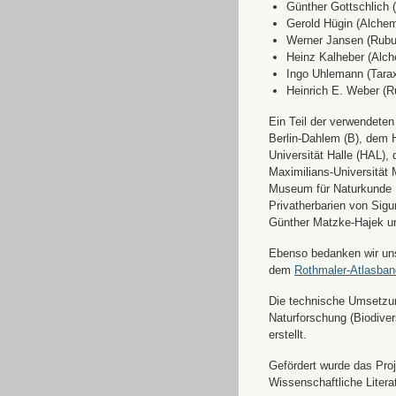
Günther Gottschlich 
Gerold Hügin (Alchemi
Werner Jansen (Rubu
Heinz Kalheber (Alch
Ingo Uhlemann (Tara
Heinrich E. Weber (R
Ein Teil der verwendete
Berlin-Dahlem (B), dem H
Universität Halle (HAL)
Maximilians-Universität
Museum für Naturkunde 
Privatherbarien von Sigu
Günther Matzke-Hajek un
Ebenso bedanken wir uns 
dem
Rothmaler-Atlasba
Die technische Umsetzung
Naturforschung (Biodiver
erstellt.
Gefördert wurde das Pr
Wissenschaftliche Liter