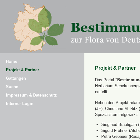
Home
Projekt & Partner
Projekt & Partner
Gattungen
Das Portal
"Bestimmung
Herbarium Senckenbergi
Suche
erstellt.
Impressum & Datenschutz
Neben den Projektmitarbe
Interner Login
(JE), Christiane M. Ri
Spezialisten mitgewirkt:
Siegfried Bräutigam (
Sigurd Fröhner (Alche
Petra Gebauer (Rosa