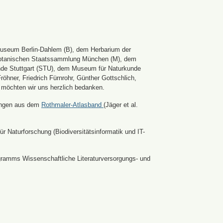
Museum Berlin-Dahlem (B), dem Herbarium der
er Botanischen Staatssammlung München (M), dem
nde Stuttgart (STU), dem Museum für Naturkunde
hner, Friedrich Fürnrohr, Günther Gottschlich,
 möchten wir uns herzlich bedanken.
ldungen aus dem
Rothmaler-Atlasband
(Jäger et al.
r Naturforschung (Biodiversitätsinformatik und IT-
ramms Wissenschaftliche Literaturversorgungs- und