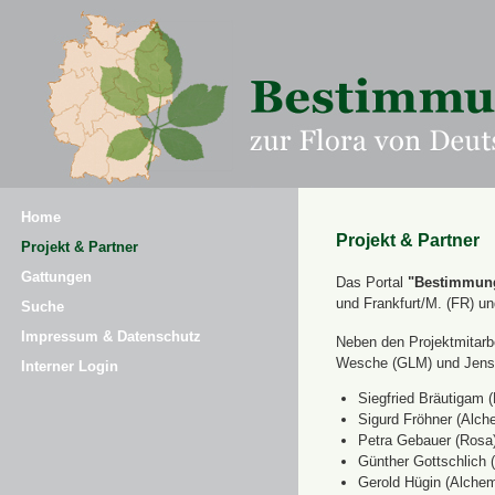
Home
Projekt & Partner
Projekt & Partner
Gattungen
Das Portal
"Bestimmung
und Frankfurt/M. (FR) u
Suche
Impressum & Datenschutz
Neben den Projektmitarbe
Wesche (GLM) und Jens 
Interner Login
Siegfried Bräutigam (
Sigurd Fröhner (Alche
Petra Gebauer (Rosa
Günther Gottschlich 
Gerold Hügin (Alchemi