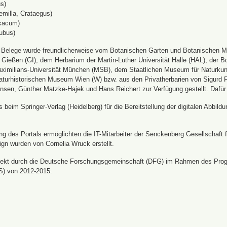
s)
emilla, Crataegus)
xacum)
ubus)
n Belege wurde freundlicherweise vom Botanischen Garten und Botanischen 
ät Gießen (GI), dem Herbarium der Martin-Luther Universität Halle (HAL), d
ximilians-Universität München (MSB), dem Staatlichen Museum für Naturku
urhistorischen Museum Wien (W) bzw. aus den Privatherbarien von Sigurd Frö
nsen, Günther Matzke-Hajek und Hans Reichert zur Verfügung gestellt. Dafür
beim Springer-Verlag (Heidelberg) für die Bereitstellung der digitalen Abbi
 des Portals ermöglichten die IT-Mitarbeiter der Senckenberg Gesellschaft fü
ign wurden von Cornelia Wruck erstellt.
jekt durch die Deutsche Forschungsgemeinschaft (DFG) im Rahmen des Prog
S) von 2012-2015.