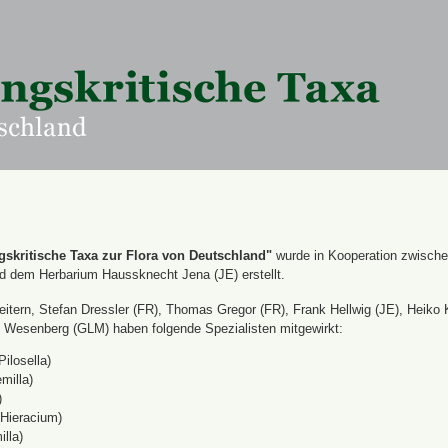
skritische Taxa zur Flora von Deutschland"
wurde in Kooperation zwisch
nd dem Herbarium Haussknecht Jena (JE) erstellt.
itern, Stefan Dressler (FR), Thomas Gregor (FR), Frank Hellwig (JE), Heiko 
Wesenberg (GLM) haben folgende Spezialisten mitgewirkt:
Pilosella)
milla)
)
(Hieracium)
lla)