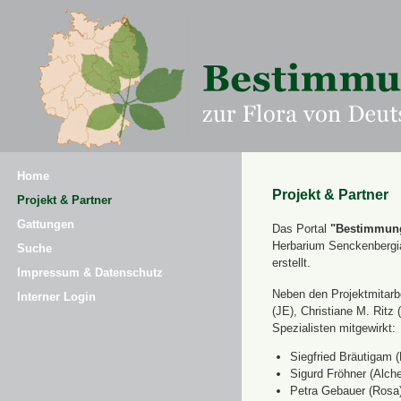
Home
Projekt & Partner
Projekt & Partner
Gattungen
Das Portal
"Bestimmung
Herbarium Senckenbergi
Suche
erstellt.
Impressum & Datenschutz
Neben den Projektmitarbe
Interner Login
(JE), Christiane M. Ri
Spezialisten mitgewirkt:
Siegfried Bräutigam (
Sigurd Fröhner (Alche
Petra Gebauer (Rosa