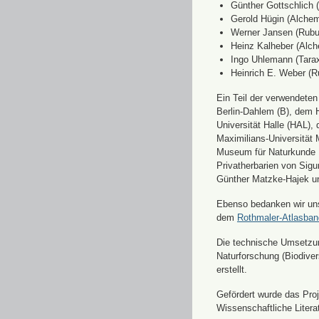
Günther Gottschlich 
Gerold Hügin (Alchemi
Werner Jansen (Rubu
Heinz Kalheber (Alch
Ingo Uhlemann (Tara
Heinrich E. Weber (R
Ein Teil der verwendete
Berlin-Dahlem (B), dem H
Universität Halle (HAL)
Maximilians-Universität
Museum für Naturkunde 
Privatherbarien von Sigu
Günther Matzke-Hajek un
Ebenso bedanken wir uns 
dem
Rothmaler-Atlasba
Die technische Umsetzung
Naturforschung (Biodiver
erstellt.
Gefördert wurde das Pr
Wissenschaftliche Liter