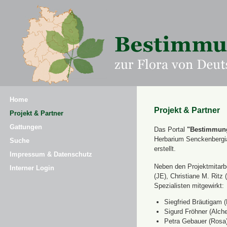
Home
Projekt & Partner
Projekt & Partner
Gattungen
Das Portal
"Bestimmung
Herbarium Senckenbergi
Suche
erstellt.
Impressum & Datenschutz
Neben den Projektmitarbe
Interner Login
(JE), Christiane M. Ri
Spezialisten mitgewirkt:
Siegfried Bräutigam (
Sigurd Fröhner (Alche
Petra Gebauer (Rosa