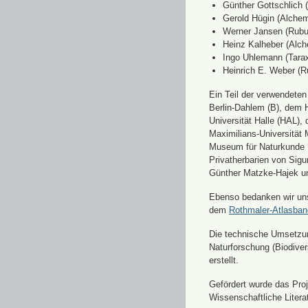
Günther Gottschlich 
Gerold Hügin (Alchemi
Werner Jansen (Rubu
Heinz Kalheber (Alch
Ingo Uhlemann (Tara
Heinrich E. Weber (R
Ein Teil der verwendete
Berlin-Dahlem (B), dem H
Universität Halle (HAL)
Maximilians-Universität
Museum für Naturkunde 
Privatherbarien von Sigu
Günther Matzke-Hajek un
Ebenso bedanken wir uns 
dem
Rothmaler-Atlasba
Die technische Umsetzung
Naturforschung (Biodiver
erstellt.
Gefördert wurde das Pr
Wissenschaftliche Liter