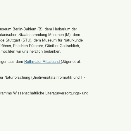
Museum Berlin-Dahlem (B), dem Herbarium der
er Botanischen Staatssammlung München (M), dem
nde Stuttgart (STU), dem Museum für Naturkunde
hner, Friedrich Fürnrohr, Günther Gottschlich,
 möchten wir uns herzlich bedanken.
ldungen aus dem
Rothmaler-Atlasband
(Jäger et al.
r Naturforschung (Biodiversitätsinformatik und IT-
ramms Wissenschaftliche Literaturversorgungs- und