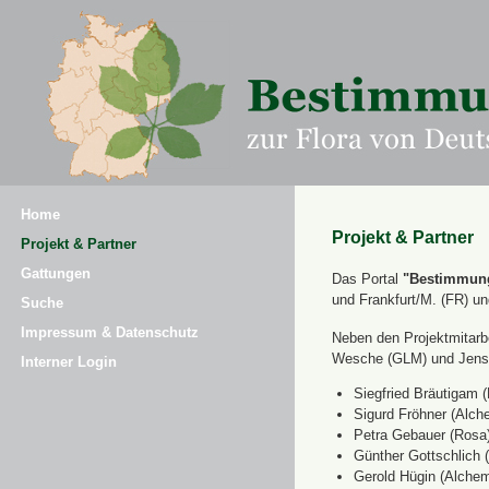
Home
Projekt & Partner
Projekt & Partner
Gattungen
Das Portal
"Bestimmung
und Frankfurt/M. (FR) u
Suche
Impressum & Datenschutz
Neben den Projektmitarbe
Wesche (GLM) und Jens 
Interner Login
Siegfried Bräutigam (
Sigurd Fröhner (Alche
Petra Gebauer (Rosa
Günther Gottschlich 
Gerold Hügin (Alchemi