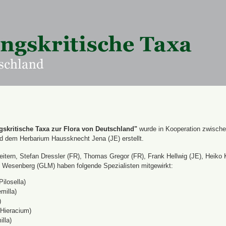
skritische Taxa zur Flora von Deutschland"
wurde in Kooperation zwisch
nd dem Herbarium Haussknecht Jena (JE) erstellt.
itern, Stefan Dressler (FR), Thomas Gregor (FR), Frank Hellwig (JE), Heiko 
Wesenberg (GLM) haben folgende Spezialisten mitgewirkt:
Pilosella)
milla)
)
(Hieracium)
lla)