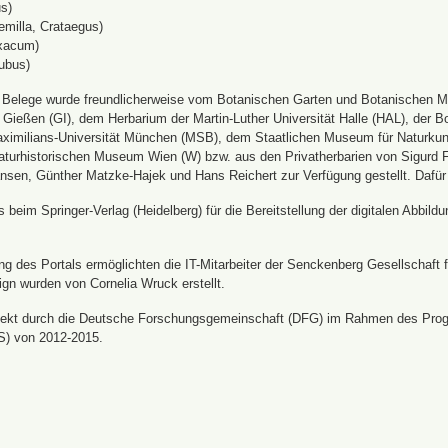
s)
emilla, Crataegus)
xacum)
ubus)
n Belege wurde freundlicherweise vom Botanischen Garten und Botanischen 
ät Gießen (GI), dem Herbarium der Martin-Luther Universität Halle (HAL), d
ximilians-Universität München (MSB), dem Staatlichen Museum für Naturku
urhistorischen Museum Wien (W) bzw. aus den Privatherbarien von Sigurd Frö
nsen, Günther Matzke-Hajek und Hans Reichert zur Verfügung gestellt. Dafür
beim Springer-Verlag (Heidelberg) für die Bereitstellung der digitalen Abbi
 des Portals ermöglichten die IT-Mitarbeiter der Senckenberg Gesellschaft fü
ign wurden von Cornelia Wruck erstellt.
jekt durch die Deutsche Forschungsgemeinschaft (DFG) im Rahmen des Prog
S) von 2012-2015.