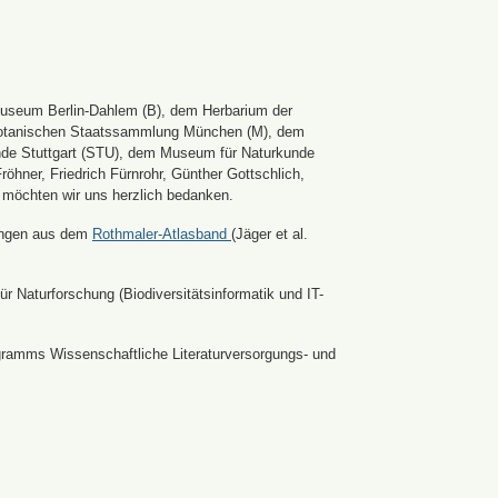
Museum Berlin-Dahlem (B), dem Herbarium der
er Botanischen Staatssammlung München (M), dem
nde Stuttgart (STU), dem Museum für Naturkunde
hner, Friedrich Fürnrohr, Günther Gottschlich,
 möchten wir uns herzlich bedanken.
ldungen aus dem
Rothmaler-Atlasband
(Jäger et al.
r Naturforschung (Biodiversitätsinformatik und IT-
ramms Wissenschaftliche Literaturversorgungs- und