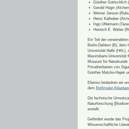
Günther Gottschlich 
Gerold Hügin (Alchemi
Werner Jansen (Rubu
Heinz Kalheber (Alch
Ingo Uhlemann (Tara
Heinrich E. Weber (R
Ein Teil der verwendete
Berlin-Dahlem (B), dem H
Universität Halle (HAL)
Maximilians-Universität
Museum für Naturkunde 
Privatherbarien von Sigu
Günther Matzke-Hajek un
Ebenso bedanken wir uns 
dem
Rothmaler-Atlasba
Die technische Umsetzung
Naturforschung (Biodiver
erstellt.
Gefördert wurde das Pr
Wissenschaftliche Liter