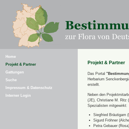
Home
Projekt & Partner
Projekt & Partner
Gattungen
Das Portal
"Bestimmung
Herbarium Senckenbergi
Suche
erstellt.
Impressum & Datenschutz
Neben den Projektmitarbe
Interner Login
(JE), Christiane M. Ri
Spezialisten mitgewirkt:
Siegfried Bräutigam (
Sigurd Fröhner (Alche
Petra Gebauer (Rosa