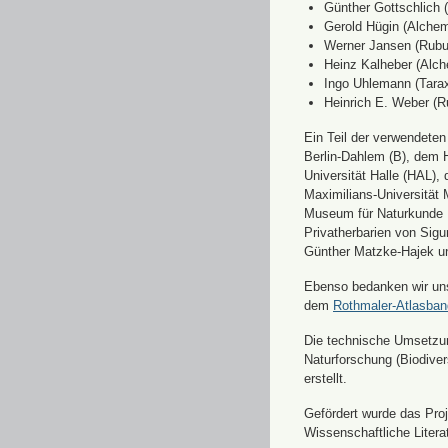
Günther Gottschlich 
Gerold Hügin (Alchemi
Werner Jansen (Rubu
Heinz Kalheber (Alch
Ingo Uhlemann (Tara
Heinrich E. Weber (R
Ein Teil der verwendete
Berlin-Dahlem (B), dem H
Universität Halle (HAL)
Maximilians-Universität
Museum für Naturkunde 
Privatherbarien von Sigu
Günther Matzke-Hajek un
Ebenso bedanken wir uns 
dem
Rothmaler-Atlasba
Die technische Umsetzung
Naturforschung (Biodiver
erstellt.
Gefördert wurde das Pr
Wissenschaftliche Liter