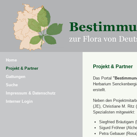
Home
Projekt & Partner
Projekt & Partner
Gattungen
Das Portal
"Bestimmung
Herbarium Senckenbergi
Suche
erstellt.
Impressum & Datenschutz
Neben den Projektmitarbe
Interner Login
(JE), Christiane M. Ri
Spezialisten mitgewirkt:
Siegfried Bräutigam (
Sigurd Fröhner (Alche
Petra Gebauer (Rosa