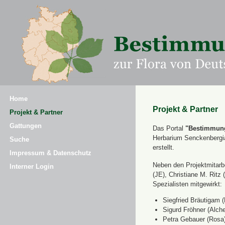
Home
Projekt & Partner
Projekt & Partner
Gattungen
Das Portal
"Bestimmung
Herbarium Senckenbergi
Suche
erstellt.
Impressum & Datenschutz
Neben den Projektmitarbe
Interner Login
(JE), Christiane M. Ri
Spezialisten mitgewirkt:
Siegfried Bräutigam (
Sigurd Fröhner (Alche
Petra Gebauer (Rosa