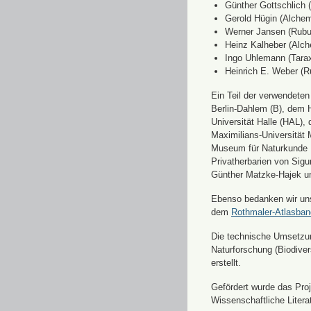
Günther Gottschlich 
Gerold Hügin (Alchemi
Werner Jansen (Rubu
Heinz Kalheber (Alch
Ingo Uhlemann (Tara
Heinrich E. Weber (R
Ein Teil der verwendete
Berlin-Dahlem (B), dem H
Universität Halle (HAL)
Maximilians-Universität
Museum für Naturkunde 
Privatherbarien von Sigu
Günther Matzke-Hajek un
Ebenso bedanken wir uns 
dem
Rothmaler-Atlasba
Die technische Umsetzung
Naturforschung (Biodiver
erstellt.
Gefördert wurde das Pr
Wissenschaftliche Liter