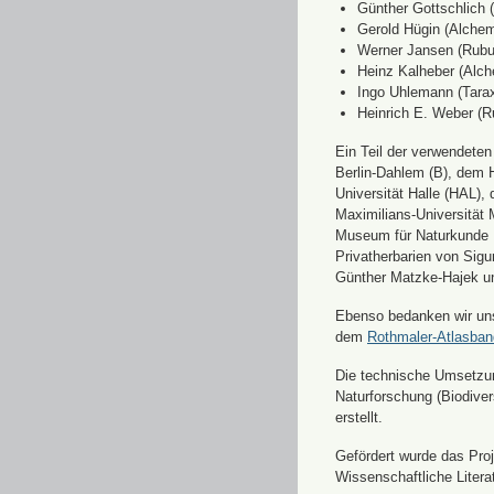
Günther Gottschlich 
Gerold Hügin (Alchemi
Werner Jansen (Rubu
Heinz Kalheber (Alch
Ingo Uhlemann (Tara
Heinrich E. Weber (R
Ein Teil der verwendete
Berlin-Dahlem (B), dem H
Universität Halle (HAL)
Maximilians-Universität
Museum für Naturkunde 
Privatherbarien von Sigu
Günther Matzke-Hajek un
Ebenso bedanken wir uns 
dem
Rothmaler-Atlasba
Die technische Umsetzung
Naturforschung (Biodiver
erstellt.
Gefördert wurde das Pr
Wissenschaftliche Liter