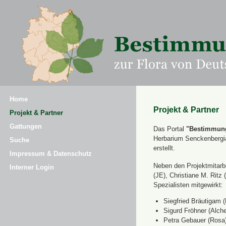
Home
Projekt & Partner
Projekt & Partner
Gattungen
Das Portal
"Bestimmung
Herbarium Senckenbergi
Suche
erstellt.
Impressum & Datenschutz
Neben den Projektmitarbe
Interner Login
(JE), Christiane M. Ri
Spezialisten mitgewirkt:
Siegfried Bräutigam (
Sigurd Fröhner (Alche
Petra Gebauer (Rosa