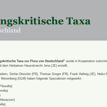
skritische Taxa zur Flora von Deutschland"
wurde in Kooperation zwisch
nd dem Herbarium Haussknecht Jena (JE) erstellt.
itern, Stefan Dressler (FR), Thomas Gregor (FR), Frank Hellwig (JE), Heiko 
Wesenberg (GLM) haben folgende Spezialisten mitgewirkt:
Pilosella)
milla)
)
(Hieracium)
lla)