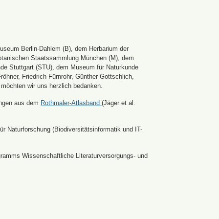
Museum Berlin-Dahlem (B), dem Herbarium der
er Botanischen Staatssammlung München (M), dem
nde Stuttgart (STU), dem Museum für Naturkunde
hner, Friedrich Fürnrohr, Günther Gottschlich,
 möchten wir uns herzlich bedanken.
ldungen aus dem
Rothmaler-Atlasband
(Jäger et al.
r Naturforschung (Biodiversitätsinformatik und IT-
ramms Wissenschaftliche Literaturversorgungs- und