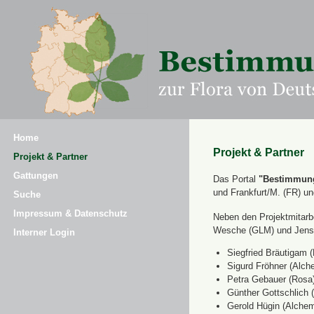
Home
Projekt & Partner
Projekt & Partner
Gattungen
Das Portal
"Bestimmung
und Frankfurt/M. (FR) u
Suche
Impressum & Datenschutz
Neben den Projektmitarbe
Wesche (GLM) und Jens 
Interner Login
Siegfried Bräutigam (
Sigurd Fröhner (Alche
Petra Gebauer (Rosa
Günther Gottschlich 
Gerold Hügin (Alchemi