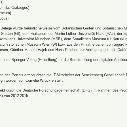
s)
emilla, Crataegus)
xacum)
ubus)
n Belege wurde freundlicherweise vom Botanischen Garten und Botanischen 
ät Gießen (GI), dem Herbarium der Martin-Luther Universität Halle (HAL), d
ximilians-Universität München (MSB), dem Staatlichen Museum für Naturku
urhistorischen Museum Wien (W) bzw. aus den Privatherbarien von Sigurd Frö
nsen, Günther Matzke-Hajek und Hans Reichert zur Verfügung gestellt. Dafür
beim Springer-Verlag (Heidelberg) für die Bereitstellung der digitalen Abbi
 des Portals ermöglichten die IT-Mitarbeiter der Senckenberg Gesellschaft fü
ign wurden von Cornelia Wruck erstellt.
jekt durch die Deutsche Forschungsgemeinschaft (DFG) im Rahmen des Prog
S) von 2012-2015.