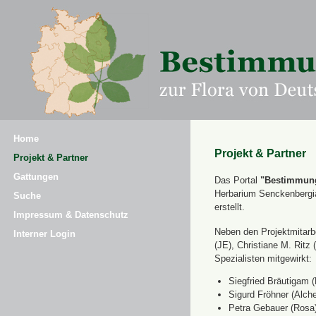
Home
Projekt & Partner
Projekt & Partner
Gattungen
Das Portal
"Bestimmung
Herbarium Senckenbergi
Suche
erstellt.
Impressum & Datenschutz
Neben den Projektmitarbe
Interner Login
(JE), Christiane M. Ri
Spezialisten mitgewirkt:
Siegfried Bräutigam (
Sigurd Fröhner (Alche
Petra Gebauer (Rosa