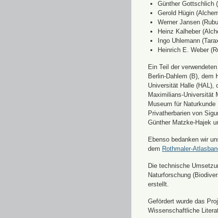
Günther Gottschlich 
Gerold Hügin (Alchemi
Werner Jansen (Rubu
Heinz Kalheber (Alch
Ingo Uhlemann (Tara
Heinrich E. Weber (R
Ein Teil der verwendete
Berlin-Dahlem (B), dem H
Universität Halle (HAL)
Maximilians-Universität
Museum für Naturkunde 
Privatherbarien von Sigu
Günther Matzke-Hajek un
Ebenso bedanken wir uns 
dem
Rothmaler-Atlasba
Die technische Umsetzung
Naturforschung (Biodiver
erstellt.
Gefördert wurde das Pr
Wissenschaftliche Liter