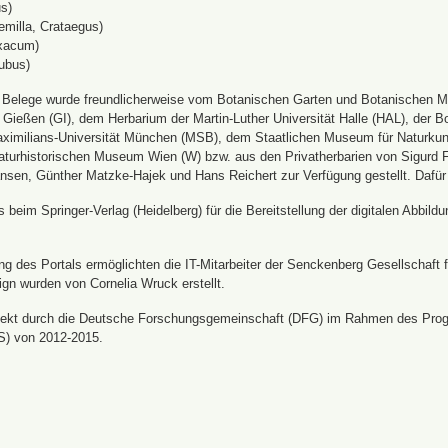
s)
emilla, Crataegus)
xacum)
ubus)
n Belege wurde freundlicherweise vom Botanischen Garten und Botanischen 
ät Gießen (GI), dem Herbarium der Martin-Luther Universität Halle (HAL), d
ximilians-Universität München (MSB), dem Staatlichen Museum für Naturku
urhistorischen Museum Wien (W) bzw. aus den Privatherbarien von Sigurd Frö
nsen, Günther Matzke-Hajek und Hans Reichert zur Verfügung gestellt. Dafür
beim Springer-Verlag (Heidelberg) für die Bereitstellung der digitalen Abbi
 des Portals ermöglichten die IT-Mitarbeiter der Senckenberg Gesellschaft fü
ign wurden von Cornelia Wruck erstellt.
jekt durch die Deutsche Forschungsgemeinschaft (DFG) im Rahmen des Prog
S) von 2012-2015.