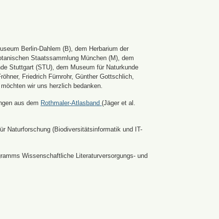
Museum Berlin-Dahlem (B), dem Herbarium der
er Botanischen Staatssammlung München (M), dem
nde Stuttgart (STU), dem Museum für Naturkunde
hner, Friedrich Fürnrohr, Günther Gottschlich,
 möchten wir uns herzlich bedanken.
ldungen aus dem
Rothmaler-Atlasband
(Jäger et al.
r Naturforschung (Biodiversitätsinformatik und IT-
ramms Wissenschaftliche Literaturversorgungs- und