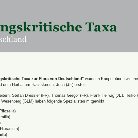
skritische Taxa zur Flora von Deutschland"
wurde in Kooperation zwisch
nd dem Herbarium Haussknecht Jena (JE) erstellt.
itern, Stefan Dressler (FR), Thomas Gregor (FR), Frank Hellwig (JE), Heiko 
Wesenberg (GLM) haben folgende Spezialisten mitgewirkt:
Pilosella)
milla)
)
(Hieracium)
lla)