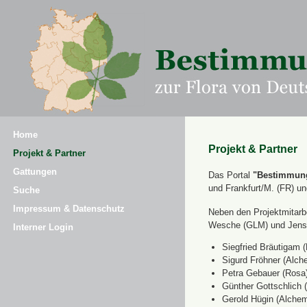
Home
Projekt & Partner
Projekt & Partner
Gattungen
Das Portal
"Bestimmung
und Frankfurt/M. (FR) u
Suche
Impressum & Datenschutz
Neben den Projektmitarbe
Wesche (GLM) und Jens 
Interner Login
Siegfried Bräutigam (
Sigurd Fröhner (Alche
Petra Gebauer (Rosa
Günther Gottschlich 
Gerold Hügin (Alchemi