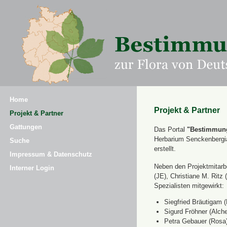
Home
Projekt & Partner
Projekt & Partner
Gattungen
Das Portal
"Bestimmung
Herbarium Senckenbergi
Suche
erstellt.
Impressum & Datenschutz
Neben den Projektmitarbe
Interner Login
(JE), Christiane M. Ri
Spezialisten mitgewirkt:
Siegfried Bräutigam (
Sigurd Fröhner (Alche
Petra Gebauer (Rosa