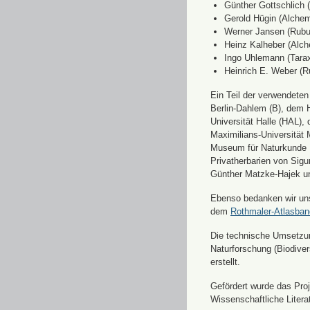
Günther Gottschlich 
Gerold Hügin (Alchemi
Werner Jansen (Rubu
Heinz Kalheber (Alch
Ingo Uhlemann (Tara
Heinrich E. Weber (R
Ein Teil der verwendete
Berlin-Dahlem (B), dem H
Universität Halle (HAL)
Maximilians-Universität
Museum für Naturkunde 
Privatherbarien von Sigu
Günther Matzke-Hajek un
Ebenso bedanken wir uns 
dem
Rothmaler-Atlasba
Die technische Umsetzung
Naturforschung (Biodiver
erstellt.
Gefördert wurde das Pr
Wissenschaftliche Liter