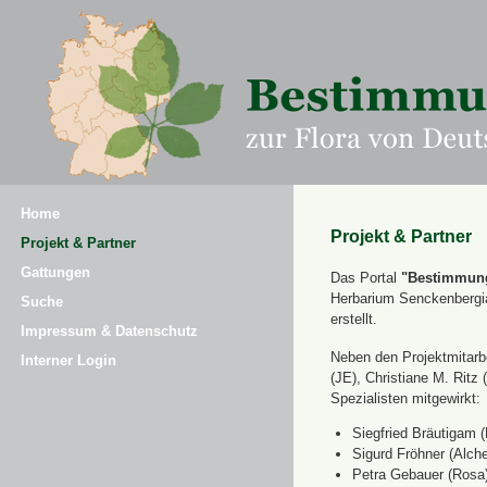
Home
Projekt & Partner
Projekt & Partner
Gattungen
Das Portal
"Bestimmung
Herbarium Senckenbergi
Suche
erstellt.
Impressum & Datenschutz
Neben den Projektmitarbe
Interner Login
(JE), Christiane M. Ri
Spezialisten mitgewirkt:
Siegfried Bräutigam (
Sigurd Fröhner (Alche
Petra Gebauer (Rosa