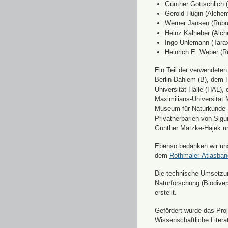
Günther Gottschlich 
Gerold Hügin (Alchemi
Werner Jansen (Rubu
Heinz Kalheber (Alch
Ingo Uhlemann (Tara
Heinrich E. Weber (R
Ein Teil der verwendete
Berlin-Dahlem (B), dem H
Universität Halle (HAL)
Maximilians-Universität
Museum für Naturkunde 
Privatherbarien von Sigu
Günther Matzke-Hajek un
Ebenso bedanken wir uns 
dem
Rothmaler-Atlasba
Die technische Umsetzung
Naturforschung (Biodiver
erstellt.
Gefördert wurde das Pr
Wissenschaftliche Liter