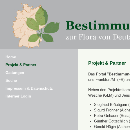
Home
Projekt & Partner
Projekt & Partner
Gattungen
Das Portal
"Bestimmung
und Frankfurt/M. (FR) u
Suche
Impressum & Datenschutz
Neben den Projektmitarbe
Wesche (GLM) und Jens 
Interner Login
Siegfried Bräutigam (
Sigurd Fröhner (Alche
Petra Gebauer (Rosa
Günther Gottschlich 
Gerold Hügin (Alchemi