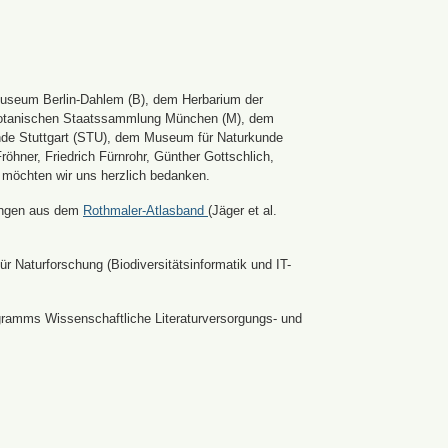
Museum Berlin-Dahlem (B), dem Herbarium der
er Botanischen Staatssammlung München (M), dem
nde Stuttgart (STU), dem Museum für Naturkunde
hner, Friedrich Fürnrohr, Günther Gottschlich,
 möchten wir uns herzlich bedanken.
ldungen aus dem
Rothmaler-Atlasband
(Jäger et al.
r Naturforschung (Biodiversitätsinformatik und IT-
ramms Wissenschaftliche Literaturversorgungs- und