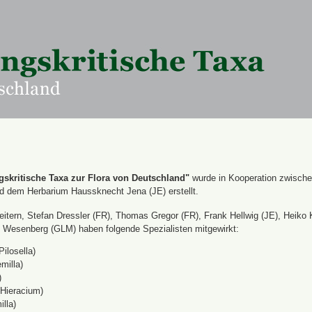
skritische Taxa zur Flora von Deutschland"
wurde in Kooperation zwisch
nd dem Herbarium Haussknecht Jena (JE) erstellt.
itern, Stefan Dressler (FR), Thomas Gregor (FR), Frank Hellwig (JE), Heiko 
Wesenberg (GLM) haben folgende Spezialisten mitgewirkt:
Pilosella)
milla)
)
(Hieracium)
lla)