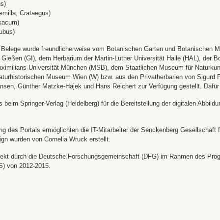
s)
emilla, Crataegus)
xacum)
ubus)
n Belege wurde freundlicherweise vom Botanischen Garten und Botanischen 
ät Gießen (GI), dem Herbarium der Martin-Luther Universität Halle (HAL), d
ximilians-Universität München (MSB), dem Staatlichen Museum für Naturku
urhistorischen Museum Wien (W) bzw. aus den Privatherbarien von Sigurd Frö
nsen, Günther Matzke-Hajek und Hans Reichert zur Verfügung gestellt. Dafür
beim Springer-Verlag (Heidelberg) für die Bereitstellung der digitalen Abbi
 des Portals ermöglichten die IT-Mitarbeiter der Senckenberg Gesellschaft fü
ign wurden von Cornelia Wruck erstellt.
jekt durch die Deutsche Forschungsgemeinschaft (DFG) im Rahmen des Prog
S) von 2012-2015.