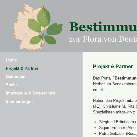
Home
Projekt & Partner
Projekt & Partner
Gattungen
Das Portal
"Bestimmung
Herbarium Senckenbergi
Suche
erstellt.
Impressum & Datenschutz
Neben den Projektmitarbe
Interner Login
(JE), Christiane M. Ri
Spezialisten mitgewirkt:
Siegfried Bräutigam (
Sigurd Fröhner (Alche
Petra Gebauer (Rosa