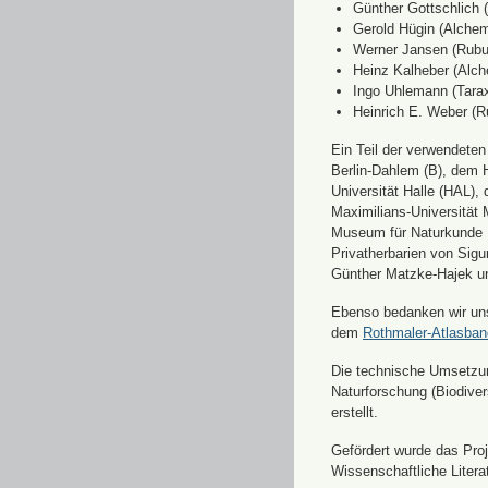
Günther Gottschlich 
Gerold Hügin (Alchemi
Werner Jansen (Rubu
Heinz Kalheber (Alch
Ingo Uhlemann (Tara
Heinrich E. Weber (R
Ein Teil der verwendete
Berlin-Dahlem (B), dem H
Universität Halle (HAL)
Maximilians-Universität
Museum für Naturkunde 
Privatherbarien von Sigu
Günther Matzke-Hajek un
Ebenso bedanken wir uns 
dem
Rothmaler-Atlasba
Die technische Umsetzung
Naturforschung (Biodiver
erstellt.
Gefördert wurde das Pr
Wissenschaftliche Liter