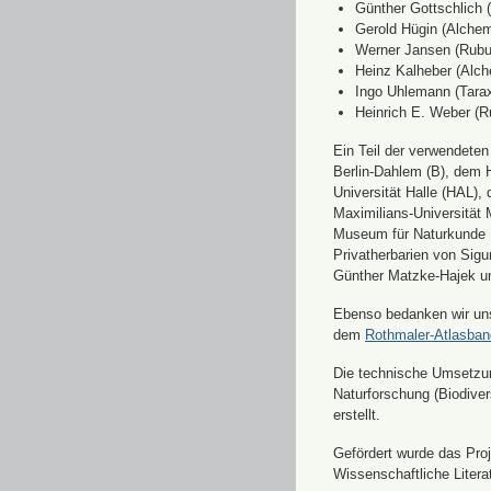
Günther Gottschlich 
Gerold Hügin (Alchemi
Werner Jansen (Rubu
Heinz Kalheber (Alch
Ingo Uhlemann (Tara
Heinrich E. Weber (R
Ein Teil der verwendete
Berlin-Dahlem (B), dem H
Universität Halle (HAL)
Maximilians-Universität
Museum für Naturkunde 
Privatherbarien von Sigu
Günther Matzke-Hajek un
Ebenso bedanken wir uns 
dem
Rothmaler-Atlasba
Die technische Umsetzung
Naturforschung (Biodiver
erstellt.
Gefördert wurde das Pr
Wissenschaftliche Liter