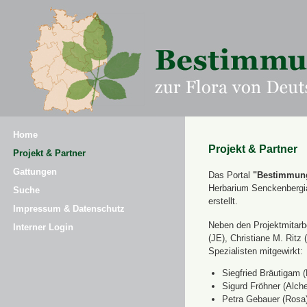
Home
Projekt & Partner
Projekt & Partner
Gattungen
Das Portal
"Bestimmung
Herbarium Senckenbergi
Suche
erstellt.
Impressum & Datenschutz
Neben den Projektmitarbe
Interner Login
(JE), Christiane M. Ri
Spezialisten mitgewirkt:
Siegfried Bräutigam (
Sigurd Fröhner (Alche
Petra Gebauer (Rosa