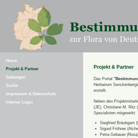
Home
Projekt & Partner
Projekt & Partner
Gattungen
Das Portal
"Bestimmung
Herbarium Senckenbergi
Suche
erstellt.
Impressum & Datenschutz
Neben den Projektmitarbe
Interner Login
(JE), Christiane M. Ri
Spezialisten mitgewirkt:
Siegfried Bräutigam (
Sigurd Fröhner (Alche
Petra Gebauer (Rosa