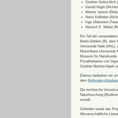
Günther Gottschlich 
Gerold Hügin (Alchemi
Werner Jansen (Rubu
Heinz Kalheber (Alch
Ingo Uhlemann (Tara
Heinrich E. Weber (R
Ein Teil der verwendete
Berlin-Dahlem (B), dem H
Universität Halle (HAL)
Maximilians-Universität
Museum für Naturkunde 
Privatherbarien von Sigu
Günther Matzke-Hajek un
Ebenso bedanken wir uns 
dem
Rothmaler-Atlasba
Die technische Umsetzung
Naturforschung (Biodiver
erstellt.
Gefördert wurde das Pr
Wissenschaftliche Liter