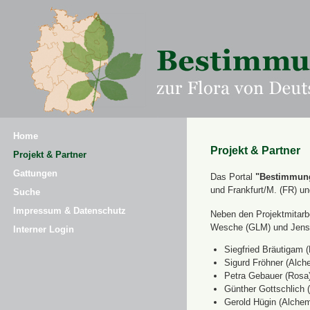
Home
Projekt & Partner
Projekt & Partner
Gattungen
Das Portal
"Bestimmung
und Frankfurt/M. (FR) u
Suche
Impressum & Datenschutz
Neben den Projektmitarbe
Wesche (GLM) und Jens 
Interner Login
Siegfried Bräutigam (
Sigurd Fröhner (Alche
Petra Gebauer (Rosa
Günther Gottschlich 
Gerold Hügin (Alchemi