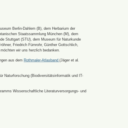
Museum Berlin-Dahlem (B), dem Herbarium der
er Botanischen Staatssammlung München (M), dem
nde Stuttgart (STU), dem Museum für Naturkunde
hner, Friedrich Fürnrohr, Günther Gottschlich,
 möchten wir uns herzlich bedanken.
ldungen aus dem
Rothmaler-Atlasband
(Jäger et al.
r Naturforschung (Biodiversitätsinformatik und IT-
ramms Wissenschaftliche Literaturversorgungs- und