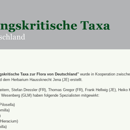
skritische Taxa zur Flora von Deutschland"
wurde in Kooperation zwisch
nd dem Herbarium Haussknecht Jena (JE) erstellt.
itern, Stefan Dressler (FR), Thomas Gregor (FR), Frank Hellwig (JE), Heiko 
Wesenberg (GLM) haben folgende Spezialisten mitgewirkt:
Pilosella)
milla)
)
(Hieracium)
lla)