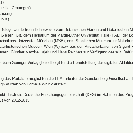
s)
emilla, Crataegus)
xacum)
ubus)
n Belege wurde freundlicherweise vom Botanischen Garten und Botanischen 
ät Gießen (GI), dem Herbarium der Martin-Luther Universität Halle (HAL), d
ximilians-Universität München (MSB), dem Staatlichen Museum für Naturku
urhistorischen Museum Wien (W) bzw. aus den Privatherbarien von Sigurd Frö
nsen, Günther Matzke-Hajek und Hans Reichert zur Verfügung gestellt. Dafür
beim Springer-Verlag (Heidelberg) für die Bereitstellung der digitalen Abbi
 des Portals ermöglichten die IT-Mitarbeiter der Senckenberg Gesellschaft fü
ign wurden von Cornelia Wruck erstellt.
jekt durch die Deutsche Forschungsgemeinschaft (DFG) im Rahmen des Prog
S) von 2012-2015.