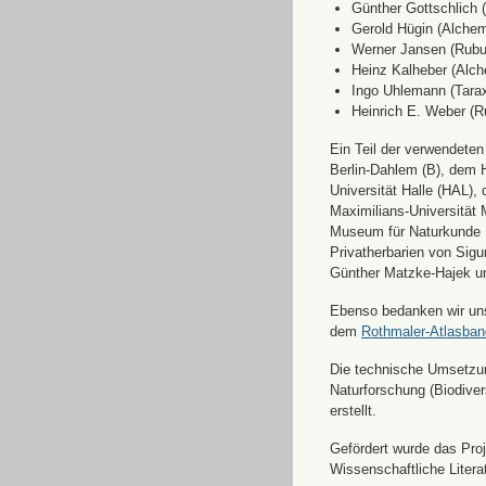
Günther Gottschlich 
Gerold Hügin (Alchemi
Werner Jansen (Rubu
Heinz Kalheber (Alch
Ingo Uhlemann (Tara
Heinrich E. Weber (R
Ein Teil der verwendete
Berlin-Dahlem (B), dem H
Universität Halle (HAL)
Maximilians-Universität
Museum für Naturkunde 
Privatherbarien von Sigu
Günther Matzke-Hajek un
Ebenso bedanken wir uns 
dem
Rothmaler-Atlasba
Die technische Umsetzung
Naturforschung (Biodiver
erstellt.
Gefördert wurde das Pr
Wissenschaftliche Liter