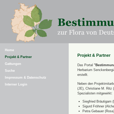
Home
Projekt & Partner
Projekt & Partner
Gattungen
Das Portal
"Bestimmung
Herbarium Senckenbergi
Suche
erstellt.
Impressum & Datenschutz
Neben den Projektmitarbe
Interner Login
(JE), Christiane M. Ri
Spezialisten mitgewirkt:
Siegfried Bräutigam (
Sigurd Fröhner (Alche
Petra Gebauer (Rosa