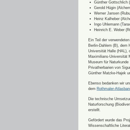
Günther Gottschlich 
Gerold Hügin (Alchemi
Werner Jansen (Rubu
Heinz Kalheber (Alch
Ingo Uhlemann (Tara
Heinrich E. Weber (R
Ein Teil der verwendete
Berlin-Dahlem (B), dem H
Universität Halle (HAL)
Maximilians-Universität
Museum für Naturkunde 
Privatherbarien von Sigu
Günther Matzke-Hajek un
Ebenso bedanken wir uns 
dem
Rothmaler-Atlasba
Die technische Umsetzung
Naturforschung (Biodiver
erstellt.
Gefördert wurde das Pr
Wissenschaftliche Liter