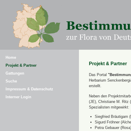
Home
Projekt & Partner
Projekt & Partner
Gattungen
Das Portal
"Bestimmung
Herbarium Senckenbergi
Suche
erstellt.
Impressum & Datenschutz
Neben den Projektmitarbe
Interner Login
(JE), Christiane M. Ri
Spezialisten mitgewirkt:
Siegfried Bräutigam (
Sigurd Fröhner (Alche
Petra Gebauer (Rosa