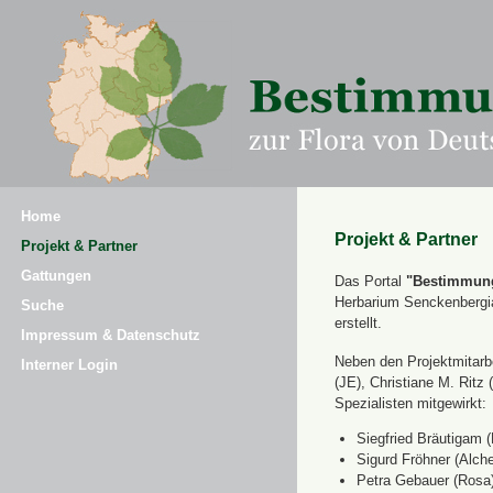
Home
Projekt & Partner
Projekt & Partner
Gattungen
Das Portal
"Bestimmung
Herbarium Senckenbergi
Suche
erstellt.
Impressum & Datenschutz
Neben den Projektmitarbe
Interner Login
(JE), Christiane M. Ri
Spezialisten mitgewirkt:
Siegfried Bräutigam (
Sigurd Fröhner (Alche
Petra Gebauer (Rosa