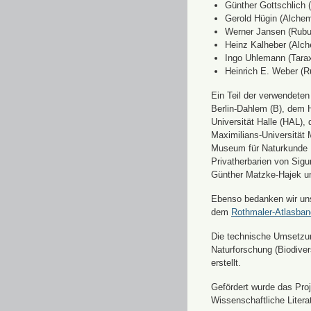
Günther Gottschlich 
Gerold Hügin (Alchemi
Werner Jansen (Rubu
Heinz Kalheber (Alch
Ingo Uhlemann (Tara
Heinrich E. Weber (R
Ein Teil der verwendete
Berlin-Dahlem (B), dem H
Universität Halle (HAL)
Maximilians-Universität
Museum für Naturkunde 
Privatherbarien von Sigu
Günther Matzke-Hajek un
Ebenso bedanken wir uns 
dem
Rothmaler-Atlasba
Die technische Umsetzung
Naturforschung (Biodiver
erstellt.
Gefördert wurde das Pr
Wissenschaftliche Liter