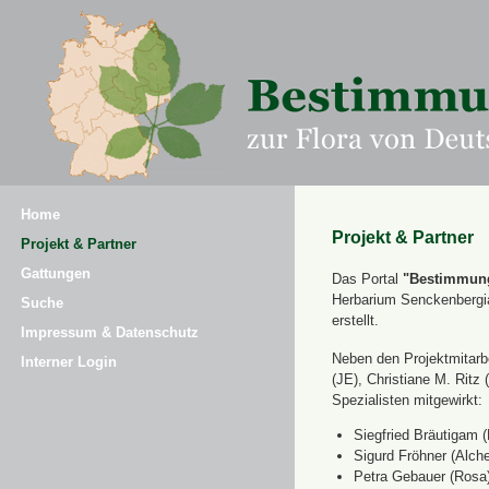
Home
Projekt & Partner
Projekt & Partner
Gattungen
Das Portal
"Bestimmung
Herbarium Senckenbergi
Suche
erstellt.
Impressum & Datenschutz
Neben den Projektmitarbe
Interner Login
(JE), Christiane M. Ri
Spezialisten mitgewirkt:
Siegfried Bräutigam (
Sigurd Fröhner (Alche
Petra Gebauer (Rosa