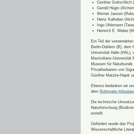
Günther Gottschlich 
Gerold Hügin (Alchemi
Werner Jansen (Rubu
Heinz Kalheber (Alch
Ingo Uhlemann (Tara
Heinrich E. Weber (R
Ein Teil der verwendete
Berlin-Dahlem (B), dem H
Universität Halle (HAL)
Maximilians-Universität
Museum für Naturkunde 
Privatherbarien von Sigu
Günther Matzke-Hajek un
Ebenso bedanken wir uns 
dem
Rothmaler-Atlasba
Die technische Umsetzung
Naturforschung (Biodiver
erstellt.
Gefördert wurde das Pr
Wissenschaftliche Liter