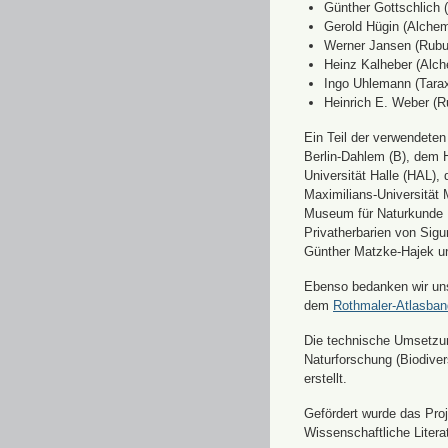
Günther Gottschlich 
Gerold Hügin (Alchemi
Werner Jansen (Rubu
Heinz Kalheber (Alch
Ingo Uhlemann (Tara
Heinrich E. Weber (R
Ein Teil der verwendete
Berlin-Dahlem (B), dem H
Universität Halle (HAL)
Maximilians-Universität
Museum für Naturkunde 
Privatherbarien von Sigu
Günther Matzke-Hajek un
Ebenso bedanken wir uns 
dem
Rothmaler-Atlasba
Die technische Umsetzung
Naturforschung (Biodiver
erstellt.
Gefördert wurde das Pr
Wissenschaftliche Liter