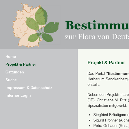
Home
Projekt & Partner
Projekt & Partner
Gattungen
Das Portal
"Bestimmung
Herbarium Senckenbergi
Suche
erstellt.
Impressum & Datenschutz
Neben den Projektmitarbe
Interner Login
(JE), Christiane M. Ri
Spezialisten mitgewirkt:
Siegfried Bräutigam (
Sigurd Fröhner (Alche
Petra Gebauer (Rosa