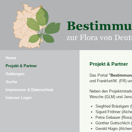
Home
Projekt & Partner
Projekt & Partner
Gattungen
Das Portal
"Bestimmung
und Frankfurt/M. (FR) u
Suche
Impressum & Datenschutz
Neben den Projektmitarbe
Wesche (GLM) und Jens 
Interner Login
Siegfried Bräutigam (
Sigurd Fröhner (Alche
Petra Gebauer (Rosa
Günther Gottschlich 
Gerold Hügin (Alchemi