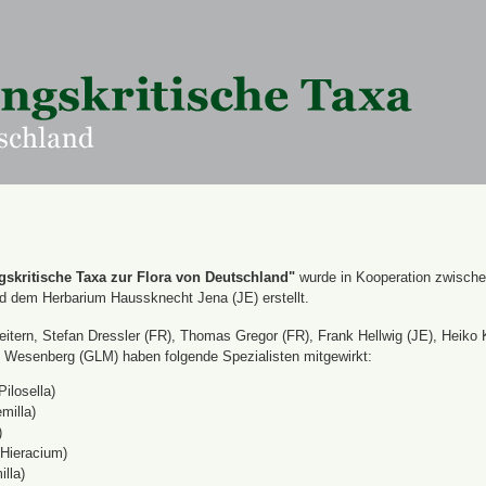
skritische Taxa zur Flora von Deutschland"
wurde in Kooperation zwisch
nd dem Herbarium Haussknecht Jena (JE) erstellt.
itern, Stefan Dressler (FR), Thomas Gregor (FR), Frank Hellwig (JE), Heiko 
Wesenberg (GLM) haben folgende Spezialisten mitgewirkt:
Pilosella)
milla)
)
(Hieracium)
lla)