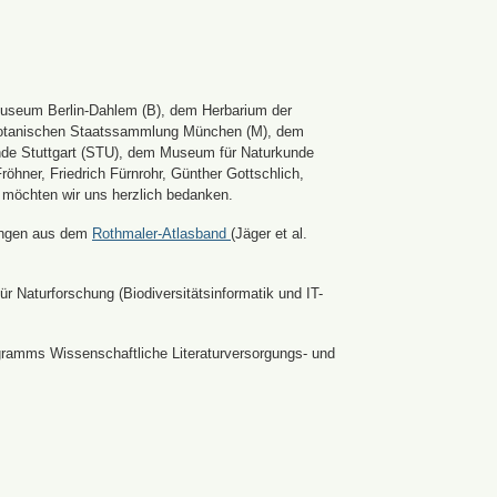
Museum Berlin-Dahlem (B), dem Herbarium der
er Botanischen Staatssammlung München (M), dem
nde Stuttgart (STU), dem Museum für Naturkunde
hner, Friedrich Fürnrohr, Günther Gottschlich,
 möchten wir uns herzlich bedanken.
ldungen aus dem
Rothmaler-Atlasband
(Jäger et al.
r Naturforschung (Biodiversitätsinformatik und IT-
ramms Wissenschaftliche Literaturversorgungs- und