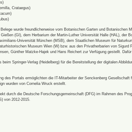
s)
emilla, Crataegus)
xacum)
ubus)
n Belege wurde freundlicherweise vom Botanischen Garten und Botanischen 
ät Gießen (GI), dem Herbarium der Martin-Luther Universität Halle (HAL), d
ximilians-Universität München (MSB), dem Staatlichen Museum für Naturku
urhistorischen Museum Wien (W) bzw. aus den Privatherbarien von Sigurd Frö
nsen, Günther Matzke-Hajek und Hans Reichert zur Verfügung gestellt. Dafür
beim Springer-Verlag (Heidelberg) für die Bereitstellung der digitalen Abbi
 des Portals ermöglichten die IT-Mitarbeiter der Senckenberg Gesellschaft fü
ign wurden von Cornelia Wruck erstellt.
jekt durch die Deutsche Forschungsgemeinschaft (DFG) im Rahmen des Prog
S) von 2012-2015.