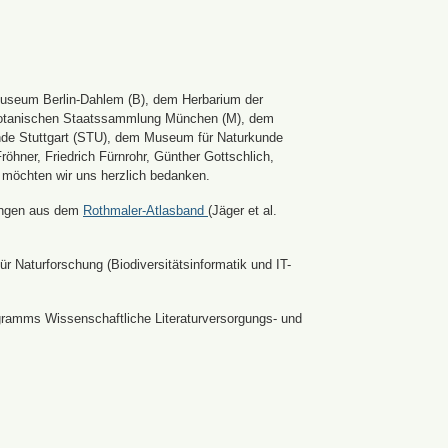
Museum Berlin-Dahlem (B), dem Herbarium der
er Botanischen Staatssammlung München (M), dem
nde Stuttgart (STU), dem Museum für Naturkunde
hner, Friedrich Fürnrohr, Günther Gottschlich,
 möchten wir uns herzlich bedanken.
ldungen aus dem
Rothmaler-Atlasband
(Jäger et al.
r Naturforschung (Biodiversitätsinformatik und IT-
ramms Wissenschaftliche Literaturversorgungs- und