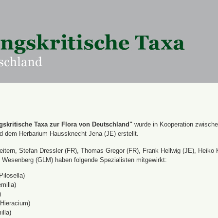
skritische Taxa zur Flora von Deutschland"
wurde in Kooperation zwisch
nd dem Herbarium Haussknecht Jena (JE) erstellt.
itern, Stefan Dressler (FR), Thomas Gregor (FR), Frank Hellwig (JE), Heiko 
Wesenberg (GLM) haben folgende Spezialisten mitgewirkt:
Pilosella)
milla)
)
(Hieracium)
lla)