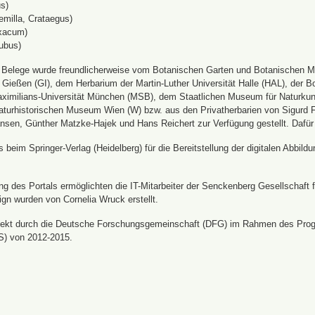
s)
emilla, Crataegus)
xacum)
ubus)
n Belege wurde freundlicherweise vom Botanischen Garten und Botanischen 
ät Gießen (GI), dem Herbarium der Martin-Luther Universität Halle (HAL), d
ximilians-Universität München (MSB), dem Staatlichen Museum für Naturku
urhistorischen Museum Wien (W) bzw. aus den Privatherbarien von Sigurd Frö
nsen, Günther Matzke-Hajek und Hans Reichert zur Verfügung gestellt. Dafür
beim Springer-Verlag (Heidelberg) für die Bereitstellung der digitalen Abbi
 des Portals ermöglichten die IT-Mitarbeiter der Senckenberg Gesellschaft fü
ign wurden von Cornelia Wruck erstellt.
jekt durch die Deutsche Forschungsgemeinschaft (DFG) im Rahmen des Prog
S) von 2012-2015.