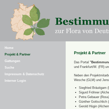
Home
Projekt & Partner
Projekt & Partner
Gattungen
Das Portal
"Bestimmung
und Frankfurt/M. (FR) u
Suche
Impressum & Datenschutz
Neben den Projektmitarbe
Wesche (GLM) und Jens 
Interner Login
Siegfried Bräutigam (
Sigurd Fröhner (Alche
Petra Gebauer (Rosa
Günther Gottschlich 
Gerold Hügin (Alchemi