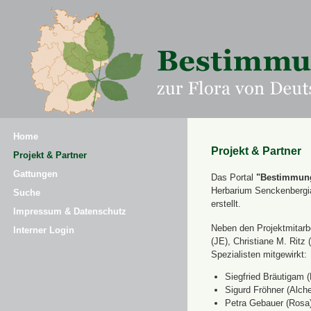
Home
Projekt & Partner
Projekt & Partner
Gattungen
Das Portal
"Bestimmung
Herbarium Senckenbergi
Suche
erstellt.
Impressum & Datenschutz
Neben den Projektmitarbe
Interner Login
(JE), Christiane M. Ri
Spezialisten mitgewirkt:
Siegfried Bräutigam (
Sigurd Fröhner (Alche
Petra Gebauer (Rosa