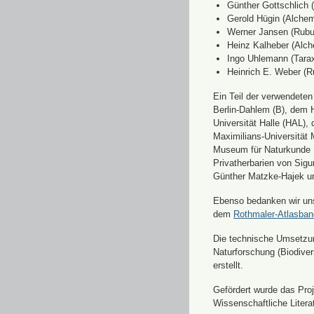
Günther Gottschlich 
Gerold Hügin (Alchemi
Werner Jansen (Rubu
Heinz Kalheber (Alch
Ingo Uhlemann (Tara
Heinrich E. Weber (R
Ein Teil der verwendete
Berlin-Dahlem (B), dem H
Universität Halle (HAL)
Maximilians-Universität
Museum für Naturkunde 
Privatherbarien von Sigu
Günther Matzke-Hajek un
Ebenso bedanken wir uns 
dem
Rothmaler-Atlasba
Die technische Umsetzung
Naturforschung (Biodiver
erstellt.
Gefördert wurde das Pr
Wissenschaftliche Liter