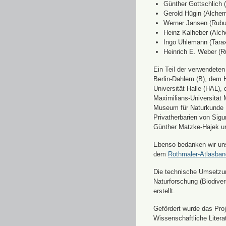
Günther Gottschlich 
Gerold Hügin (Alchemi
Werner Jansen (Rubu
Heinz Kalheber (Alch
Ingo Uhlemann (Tara
Heinrich E. Weber (R
Ein Teil der verwendete
Berlin-Dahlem (B), dem H
Universität Halle (HAL)
Maximilians-Universität
Museum für Naturkunde 
Privatherbarien von Sigu
Günther Matzke-Hajek un
Ebenso bedanken wir uns 
dem
Rothmaler-Atlasba
Die technische Umsetzung
Naturforschung (Biodiver
erstellt.
Gefördert wurde das Pr
Wissenschaftliche Liter