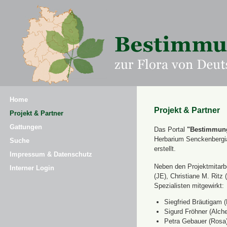
Home
Projekt & Partner
Projekt & Partner
Gattungen
Das Portal
"Bestimmung
Herbarium Senckenbergi
Suche
erstellt.
Impressum & Datenschutz
Neben den Projektmitarbe
Interner Login
(JE), Christiane M. Ri
Spezialisten mitgewirkt:
Siegfried Bräutigam (
Sigurd Fröhner (Alche
Petra Gebauer (Rosa