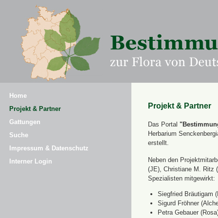
Home
Projekt & Partner
Projekt & Partner
Gattungen
Das Portal
"Bestimmung
Herbarium Senckenbergi
Suche
erstellt.
Impressum & Datenschutz
Neben den Projektmitarbe
Interner Login
(JE), Christiane M. Ri
Spezialisten mitgewirkt:
Siegfried Bräutigam (
Sigurd Fröhner (Alche
Petra Gebauer (Rosa