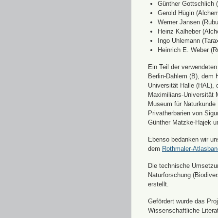
Günther Gottschlich 
Gerold Hügin (Alchemi
Werner Jansen (Rubu
Heinz Kalheber (Alch
Ingo Uhlemann (Tara
Heinrich E. Weber (R
Ein Teil der verwendete
Berlin-Dahlem (B), dem H
Universität Halle (HAL)
Maximilians-Universität
Museum für Naturkunde 
Privatherbarien von Sigu
Günther Matzke-Hajek un
Ebenso bedanken wir uns 
dem
Rothmaler-Atlasba
Die technische Umsetzung
Naturforschung (Biodiver
erstellt.
Gefördert wurde das Pr
Wissenschaftliche Liter