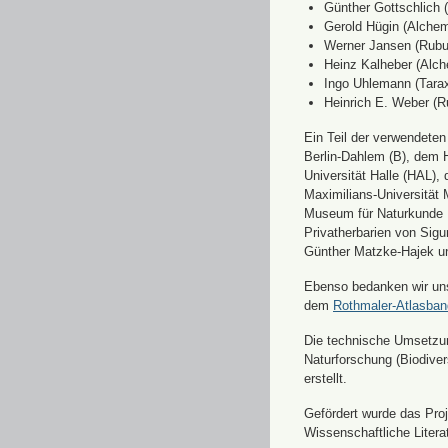
Günther Gottschlich 
Gerold Hügin (Alchemi
Werner Jansen (Rubu
Heinz Kalheber (Alch
Ingo Uhlemann (Tara
Heinrich E. Weber (R
Ein Teil der verwendete
Berlin-Dahlem (B), dem H
Universität Halle (HAL)
Maximilians-Universität
Museum für Naturkunde 
Privatherbarien von Sigu
Günther Matzke-Hajek un
Ebenso bedanken wir uns 
dem
Rothmaler-Atlasba
Die technische Umsetzung
Naturforschung (Biodiver
erstellt.
Gefördert wurde das Pr
Wissenschaftliche Liter