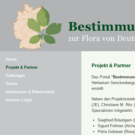
Home
Projekt & Partner
Projekt & Partner
Gattungen
Das Portal
"Bestimmung
Herbarium Senckenbergi
Suche
erstellt.
Impressum & Datenschutz
Neben den Projektmitarbe
Interner Login
(JE), Christiane M. Ri
Spezialisten mitgewirkt:
Siegfried Bräutigam (
Sigurd Fröhner (Alche
Petra Gebauer (Rosa