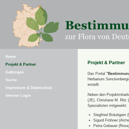
Home
Projekt & Partner
Projekt & Partner
Gattungen
Das Portal
"Bestimmung
Herbarium Senckenbergi
Suche
erstellt.
Impressum & Datenschutz
Neben den Projektmitarbe
Interner Login
(JE), Christiane M. Ri
Spezialisten mitgewirkt:
Siegfried Bräutigam (
Sigurd Fröhner (Alche
Petra Gebauer (Rosa