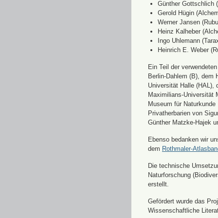
Günther Gottschlich 
Gerold Hügin (Alchemi
Werner Jansen (Rubu
Heinz Kalheber (Alch
Ingo Uhlemann (Tara
Heinrich E. Weber (R
Ein Teil der verwendete
Berlin-Dahlem (B), dem H
Universität Halle (HAL)
Maximilians-Universität
Museum für Naturkunde 
Privatherbarien von Sigu
Günther Matzke-Hajek un
Ebenso bedanken wir uns 
dem
Rothmaler-Atlasba
Die technische Umsetzung
Naturforschung (Biodiver
erstellt.
Gefördert wurde das Pr
Wissenschaftliche Liter