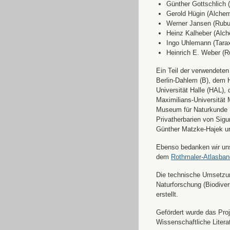
Günther Gottschlich 
Gerold Hügin (Alchemi
Werner Jansen (Rubu
Heinz Kalheber (Alch
Ingo Uhlemann (Tara
Heinrich E. Weber (R
Ein Teil der verwendete
Berlin-Dahlem (B), dem H
Universität Halle (HAL)
Maximilians-Universität
Museum für Naturkunde 
Privatherbarien von Sigu
Günther Matzke-Hajek un
Ebenso bedanken wir uns 
dem
Rothmaler-Atlasba
Die technische Umsetzung
Naturforschung (Biodiver
erstellt.
Gefördert wurde das Pr
Wissenschaftliche Liter