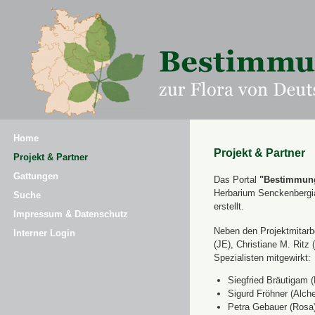
Home
Projekt & Partner
Projekt & Partner
Gattungen
Das Portal
"Bestimmung
Herbarium Senckenbergi
Suche
erstellt.
Impressum & Datenschutz
Neben den Projektmitarbe
Interner Login
(JE), Christiane M. Ri
Spezialisten mitgewirkt:
Siegfried Bräutigam (
Sigurd Fröhner (Alche
Petra Gebauer (Rosa